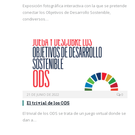
Exposición fotográfica interactiva con la que se pretende
conectar los Objetivos de Desarrollo Sostenible,
condiversos…
21 DE JUNIO DE 2022
0
El trivial de los ODS
El trivial de los ODS se trata de un juego virtual donde se
dan a…