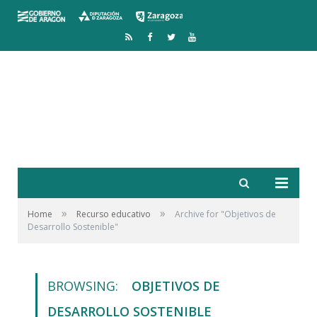
RSS
Facebook
Twitter
YouTube
»
»
Home
Recurso educativo
Archive for "Objetivos de
Desarrollo Sostenible"
BROWSING:
OBJETIVOS DE
DESARROLLO SOSTENIBLE