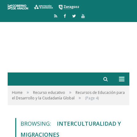
RSS
Facebook
Twitter
YouTube
»
»
Home
Recurso educativo
Recursos de Educación para
»
el Desarrollo y la Ciudadanía Global
(Page 4)
BROWSING:
INTERCULTURALIDAD Y
MIGRACIONES