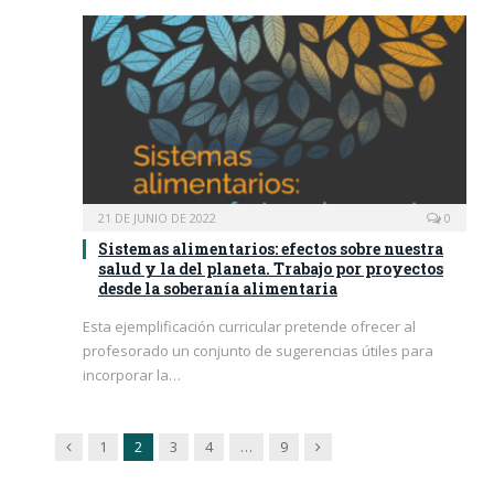
21 DE JUNIO DE 2022
0
Sistemas alimentarios: efectos sobre nuestra
salud y la del planeta. Trabajo por proyectos
desde la soberanía alimentaria
Esta ejemplificación curricular pretende ofrecer al
profesorado un conjunto de sugerencias útiles para
incorporar la…
Previous
Next
1
2
3
4
…
9