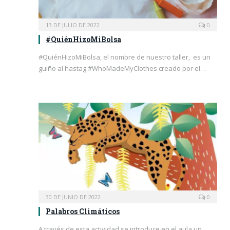
13 DE JULIO DE 2022
0
#QuiénHizoMiBolsa
#QuiénHizoMiBolsa, el nombre de nuestro taller, es un
guiño al hastag #WhoMadeMyClothes creado por el…
30 DE JUNIO DE 2022
0
Palabros Climáticos
A través de esta actividad se introduce en el aula un