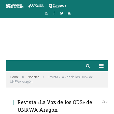
RSS
Facebook
Twitter
YouTube
»
»
Home
Noticias
Revista «La Voz de los ODS» de
UNRWA Aragón
Revista «La Voz de los ODS» de
0
UNRWA Aragón