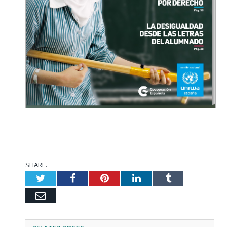
SHARE.
Twitter
Facebook
Pinterest
LinkedIn
Tumblr
Email