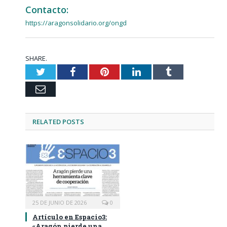
Contacto:
https://aragonsolidario.org/ongd
SHARE.
Twitter
Facebook
Pinterest
LinkedIn
Tumblr
Email
RELATED
POSTS
25 DE JUNIO DE 2026
0
Artículo en Espacio3:
«Aragón pierde una