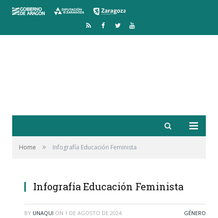
RSS
Facebook
Twitter
YouTube
»
Home
Infografía Educación Feminista
Infografía Educación Feminista
BY
UNAQUI
ON
1 DE AGOSTO DE 2024
GÉNERO