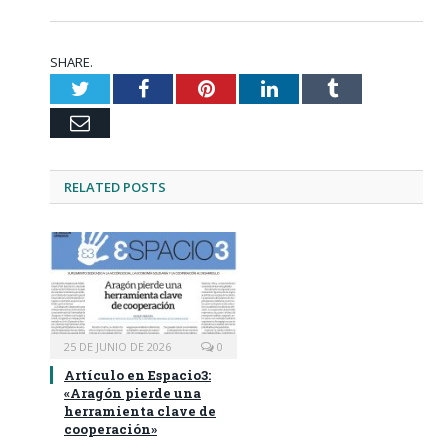
SHARE.
Twitter
Facebook
Pinterest
LinkedIn
Tumblr
Email
RELATED
POSTS
25 DE JUNIO DE 2026
0
Artículo en Espacio3:
«Aragón pierde una
herramienta clave de
cooperación»