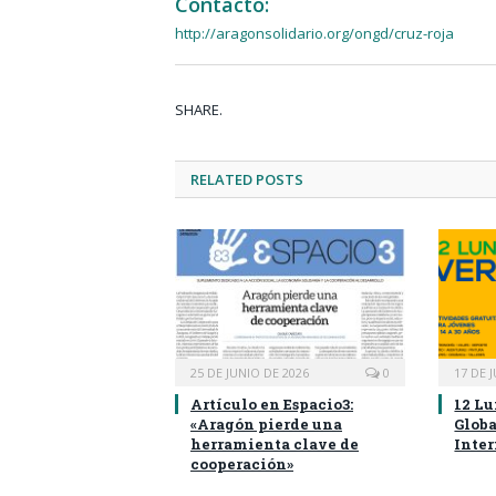
Contacto:
http://aragonsolidario.org/ongd/cruz-roja
SHARE.
RELATED
POSTS
25 DE JUNIO DE 2026
0
17 DE 
Artículo en Espacio3:
12 Lu
«Aragón pierde una
Globa
herramienta clave de
Inte
cooperación»