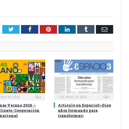
Twitter
Facebook
Pinterest
LinkedIn
Tumblr
Email
JUNIO DE 2026
0
7 DE ABRIL DE 2026
0
nas Verano 2026 –
Artículo en Espacio3 «Diez
lízate: Cooperación
años formando para
rnacional
transformar»