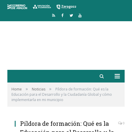
RSS
Facebook
Twitter
YouTube
»
»
Home
Noticias
Píldora de formación: Qué es la
Educación para el Desarrollo y la Ciudadanía Global y cómo
implementarla en mi municipio
Píldora de formación: Qué es la
0