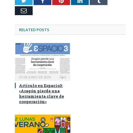
Twitter
Facebook
Pinterest
LinkedIn
Tumblr
Email
RELATED
POSTS
25 DE JUNIO DE 2026
0
Artículo en Espacio3:
«Aragón pierde una
herramienta clave de
cooperación»