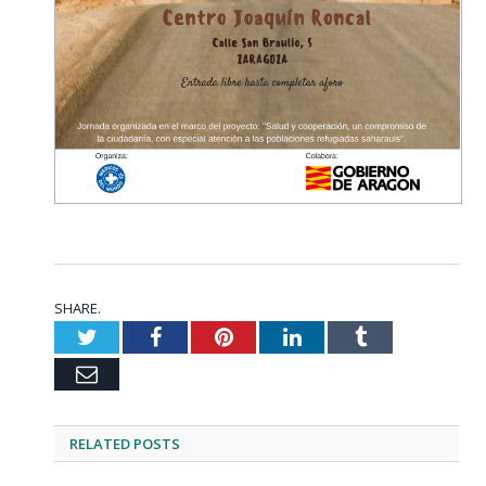
SHARE.
Twitter
Facebook
Pinterest
LinkedIn
Tumblr
Email
RELATED
POSTS