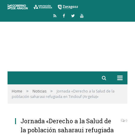
RSS
Facebook
Twitter
YouTube
»
»
Home
Noticias
Jornada «Derecho a la Salud de la
población saharaui refugiada en Tindouf (Argelia)»
Jornada «Derecho a la Salud de
0
la población saharaui refugiada