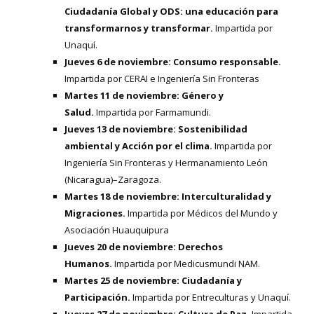
Ciudadanía Global y ODS: una educación para
transformarnos y transformar.
Impartida por
Unaquí.
Jueves 6 de noviembre:
Consumo responsable.
Impartida por CERAI e Ingeniería Sin Fronteras
Martes 11 de noviembre:
Género y
Salud.
Impartida por Farmamundi.
Jueves 13 de noviembre: Sostenibilidad
ambiental y Acción por el clima.
Impartida por
Ingeniería Sin Fronteras y Hermanamiento León
(Nicaragua)–Zaragoza.
Martes 18 de noviembre:
I
nterculturalidad
y
Migraciones.
Impartida por Médicos del Mundo y
Asociación Huauquipura
Jueves 20 de noviembre:
Derechos
Humanos.
Impartida por Medicusmundi NAM.
Martes 25 de noviembre: C
iudadanía y
Participación.
Impartida por Entreculturas y Unaquí.
Jueves 27 de noviembre:
Cultura de Paz
.
Impartida