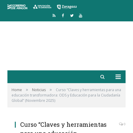
RSS
Facebook
Twitter
YouTube
»
»
Home
Noticias
Curso “Claves y herramientas para una
educación transformadora: ODS y Educación para la Ciudadanía
Global” (Noviembre 2025)
Curso “Claves y herramientas
0