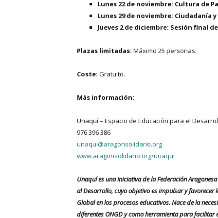
Lunes 22 de noviembre:
Cultura de P
Lunes 29 de noviembre: Ciudadanía y
Jueves 2 de diciembre: Sesión final d
Plazas limitadas:
Máximo 25 personas.
Coste:
Gratuito.
Más información:
Unaquí – Espacio de Educación para el Desarrol
976 396 386
unaqui@aragonsolidario.org
www.aragonsolidario.org/unaqui
Unaquí es una iniciativa de la Federación Aragones
al Desarrollo, cuyo objetivo es impulsar y favorecer
Global en los procesos educativos. Nace de la neces
diferentes ONGD y como herramienta para facilitar 