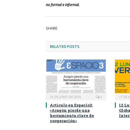
no formal e informal.
SHARE.
RELATED
POSTS
25 DE JUNIO DE 2026
0
17 DE 
Artículo en Espacio3:
12 Lu
«Aragón pierde una
Globa
herramienta clave de
Inte
cooperación»