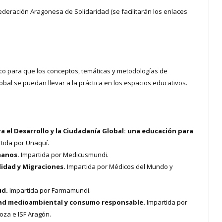
ederación Aragonesa de Solidaridad (se facilitarán los enlaces
ico para que los conceptos, temáticas y metodologías de
obal se puedan llevar a la práctica en los espacios educativos.
a el Desarrollo y la Ciudadanía Global: una educación para
tida por Unaquí.
manos.
Impartida por Medicusmundi.
lidad
y Migraciones.
Impartida por Médicos del Mundo y
ud.
Impartida por Farmamundi.
dad medioambiental y consumo responsable.
Impartida por
za e ISF Aragón.