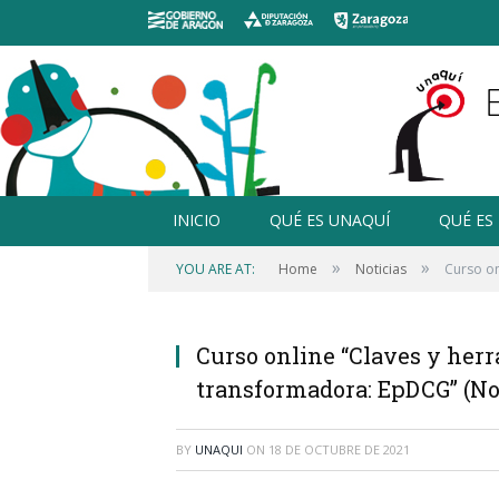
INICIO
QUÉ ES UNAQUÍ
QUÉ ES
»
»
YOU ARE AT:
Home
Noticias
Curso on
Curso online “Claves y her
transformadora: EpDCG” (No
BY
UNAQUI
ON
18 DE OCTUBRE DE 2021