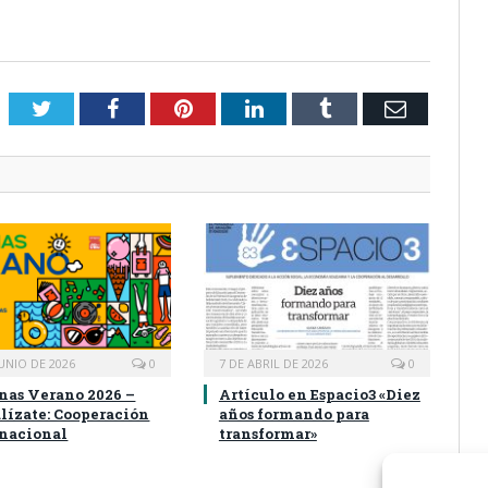
Twitter
Facebook
Pinterest
LinkedIn
Tumblr
Email
JUNIO DE 2026
0
7 DE ABRIL DE 2026
0
nas Verano 2026 –
Artículo en Espacio3 «Diez
lízate: Cooperación
años formando para
rnacional
transformar»